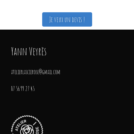
Je veux un devis !
Yann Veyrès
atelierlascierose@gmail.com
07 56 99 27 45