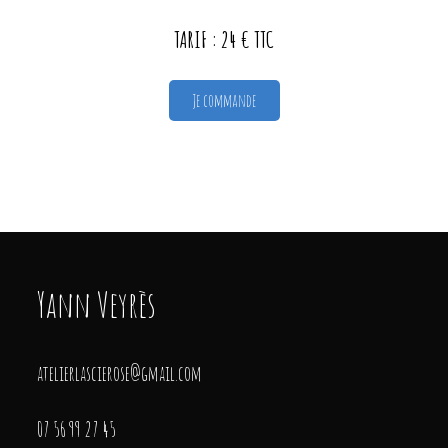
TARIF : 24 € TTC
Je commande
Yann Veyrès
atelierlascierose@gmail.com
07 56 99 27 45