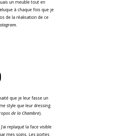
iquais un meuble tout en
 reluque à chaque fois que je
os de la réalisation de ce
stagram.
aité que je leur fasse un
e style que leur dressing
propos de
la Chambre
).
’ai replaqué la face visible
par mes soins. Les portes