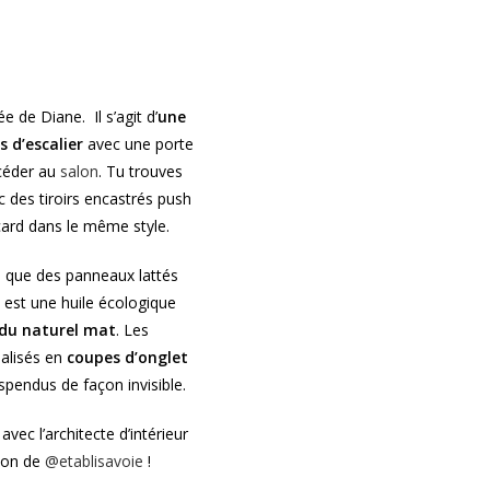
 de Diane. Il s’agit d’
une
s d’escalier
avec une porte
ccéder au
salon
. Tu trouves
 des tiroirs encastrés push
ard dans le même style.
i que des panneaux lattés
e est une huile écologique
du naturel mat
. Les
alisés en
coupes d’onglet
spendus de façon invisible.
avec l’architecte d’intérieur
tion de
@etablisavoie
!