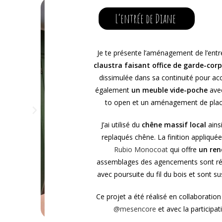
L’entrée de Diane
Je te présente l’aménagement de l’entrée
claustra faisant office de garde-corp
dissimulée dans sa continuité pour a
également
un meuble vide-poche
avec
to open et un aménagement de plac
J’ai utilisé du
chêne massif local
ains
replaqués chêne. La finition appliqué
Rubio Monocoat
qui offre
un ren
assemblages des agencements sont ré
avec poursuite du fil du bois et sont su
Ce projet a été réalisé en collaboration 
@mesencore
et avec la participa