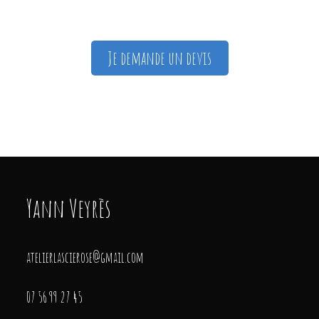
Je demande un devis
Yann Veyrès
atelierlascierose@gmail.com
07 56 99 27 45